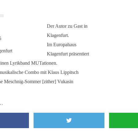
Der Autor zu Gast in
Klagenfurt.
5
Im Europahaus
enfurt
Klagenfurt präsentiert
einen Lyrikband MUTationen.
musikalische Combo mit Klaus Lippitsch
ane Meschnig-Sommer [zither] Vukasin
 …